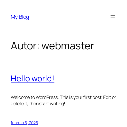
Saltar
al
My Blog
contenido
Autor:
webmaster
Hello world!
Welcome to WordPress. This is your first post. Edit or
delete it, then start writing!
febrero 5, 2025